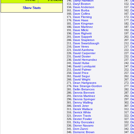
146.
Darryl Hamilton
147.
Da
151.
Daryl Boston
152.
Da
Show Stats
156.
Dave Anderson
157.
Da
161.
Dave Burba
162.
Da
166.
Dave Collins
167.
Da
171.
Dave Fleming
172.
Da
176.
Dave Haas
177.
Da
181.
Dave Kingman
182.
Da
186.
Dave Martinez
187.
Da
191.
Dave Mlicki
192.
Da
196.
Dave Righetti
197.
Da
201.
Dave Sappelt
202.
Da
206.
Dave Stapleton
207.
Da
211.
Dave Swartzbaugh
212.
Da
216.
Dave Veres
217.
Da
221.
David Aardsma
222.
Da
226.
David Carpenter
227.
Da
231.
David Doster
232.
Da
236.
David Hernandez
237.
Da
241.
David Hulse
242.
Da
246.
David Lundquist
247.
Da
251.
David Palmer
252.
Da
256.
David Price
257.
Da
261.
David Segui
262.
Da
266.
David Wright
267.
Da
271.
Dean Hartgraves
272.
De
276.
Dee Strange-Gordon
277.
De
281.
Dellin Betances
282.
De
286.
Dennis Bennett
287.
De
291.
Dennis Martinez
292.
De
296.
Dennis Springer
297.
De
301.
Denny Walling
302.
De
306.
Derek Jeter
307.
De
311.
Derek Wallace
312.
De
316.
Derrick White
317.
De
321.
Devon Travis
322.
De
326.
Dexter Fowler
327.
Di
331.
Dicky Gonzalez
332.
Di
336.
Dioner Navarro
337.
Di
341.
Dom Zanni
342.
Do
346.
Domonic Brown
347.
Do