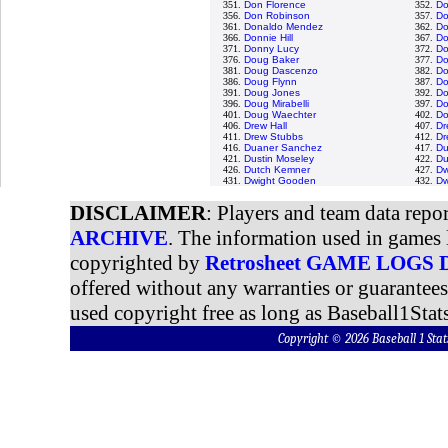
351.
Don Florence
352.
Do
356.
Don Robinson
357.
Do
361.
Donaldo Mendez
362.
Do
366.
Donnie Hill
367.
Do
371.
Donny Lucy
372.
Do
376.
Doug Baker
377.
Do
381.
Doug Dascenzo
382.
Do
386.
Doug Flynn
387.
Do
391.
Doug Jones
392.
Do
396.
Doug Mirabelli
397.
Do
401.
Doug Waechter
402.
Do
406.
Drew Hall
407.
Dr
411.
Drew Stubbs
412.
Dr
416.
Duaner Sanchez
417.
Du
421.
Dustin Moseley
422.
Du
426.
Dutch Kemner
427.
Dw
431.
Dwight Gooden
432.
Dw
DISCLAIMER
: Players and team data repo
ARCHIVE
. The information used in games 
copyrighted by
Retrosheet GAME LOGS
offered without any warranties or guarantee
used copyright free as long as Baseball1Stats
Copyright © 2026 Baseball 1 S