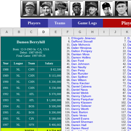
Playe
Players
Teams
Game Logs
A
B
C
D
E
F
G
H
I
J
K
1.
D'Angelo Jimenez
2.
D.
Damon Berryhill
6.
DaRond Stovall
7.
Da
11.
Dale Mohorcic
12.
Da
16.
Dalier Hinojosa
17.
Da
Born: 12-3-1963 In: CA, USA
21.
Dalton Pompey
22.
Da
Debut: 1987-09-05
26.
Damian Moss
27.
Da
Final Game: 1997-09-28
31.
Damon Hollins
32.
Da
36.
Dan Ford
37.
Da
Year
League
Team
Salary
41.
Dan Johnson
42.
Da
46.
Dan Naulty
47.
Da
1988
NL
CHN
$ 62,500
51.
Dan Petry
52.
Da
56.
Dan Runzler
57.
Da
1989
NL
CHN
$ 115,000
61.
Dan Spillner
62.
Da
66.
Dan Wilson
67.
Da
1990
NL
CHN
$ 200,000
71.
Dana Kiecker
72.
Da
76.
Daniel Cabrera
77.
Da
1991
NL
CHN
$ 230,000
81.
Daniel Nava
82.
Da
86.
Daniel Webb
87.
Da
1992
NL
ATL
$ 370,000
91.
Danny Clyburn
92.
Da
96.
Danny Farquhar
97.
Da
1993
NL
ATL
$ 1,000,000
101.
Danny Klassen
102.
Da
106.
Danny Salazar
107.
Da
1994
AL
BOS
$ 500,000
111.
Danny Worth
112.
Da
116.
Daric Barton
117.
Da
1995
AL
BOS
$ 200,000
121.
Dario Veras
122.
Da
1995
NL
CIN
$ 580,000
126.
Darrell Evans
127.
Da
131.
Darrell Sherman
132.
Da
1997
NL
SFN
$ 466,665
136.
Darren Hall
137.
Da
141.
Darren Reed
142.
Da
TOTAL
$ 3,724,165